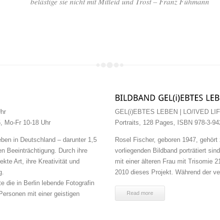
hr
GEL(i)EBTES LEBEN | LO/IVED LIFE
5, Mo-Fr 10-18 Uhr
Portraits, 128 Pages, ISBN 978-3-9
ben in Deutschland – darunter 1,5
Rosel Fischer, geboren 1947, gehört
hen Beeinträchtigung. Durch ihre
vorliegenden Bildband porträtiert sin
kte Art, ihre Kreativität und
mit einer älteren Frau mit Trisomie 
g.
2010 dieses Projekt. Während der 
e die in Berlin lebende Fotografin
Personen mit einer geistigen
Read more