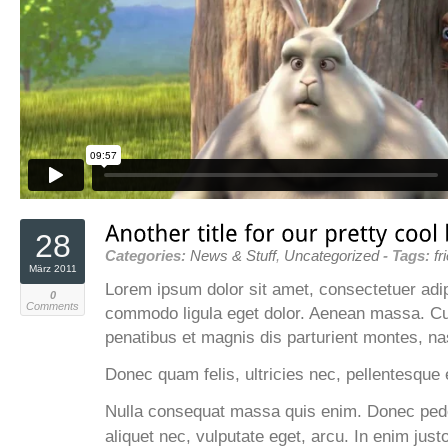
28
Categories:
News & Stuff
,
Uncategorized
- Tags:
fr
März 2011
Lorem ipsum dolor sit amet, consectetuer adip
0
Comments
commodo ligula eget dolor. Aenean massa. C
penatibus et magnis dis parturient montes, na
Donec quam felis, ultricies nec, pellentesque 
Nulla consequat massa quis enim. Donec pede j
aliquet nec, vulputate eget, arcu. In enim just