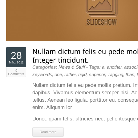
28
März 2011
Categories:
News & Stuff
- Tags:
a
,
another
,
associ
0
Comments
keywords
,
one
,
rather
,
rigid
,
superior
,
Tagging
,
than
,
Nullam dictum felis eu pede mollis pretium. In
dapibus. Vivamus elementum semper nisi. Aen
tellus. Aenean leo ligula, porttitor eu, consequ
enim. Aliquam lor
Donec quam felis, ultricies nec, pellentesque 
Read more