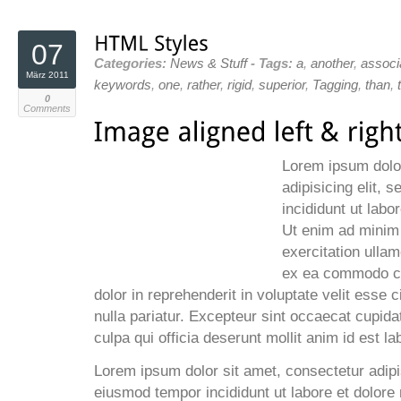
07
Categories:
News & Stuff
- Tags:
a
,
another
,
associ
März 2011
keywords
,
one
,
rather
,
rigid
,
superior
,
Tagging
,
than
,
0
Comments
Lorem ipsum dolor
adipisicing elit,
incididunt ut labo
Ut enim ad minim
exercitation ullamc
ex ea commodo co
dolor in reprehenderit in voluptate velit esse c
nulla pariatur. Excepteur sint occaecat cupidat
culpa qui officia deserunt mollit anim id est l
Lorem ipsum dolor sit amet, consectetur adipis
eiusmod tempor incididunt ut labore et dolore