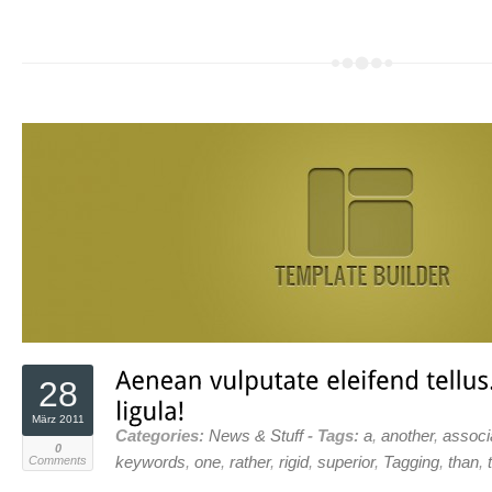
28
März 2011
Categories:
News & Stuff
- Tags:
a
,
another
,
associ
0
Comments
keywords
,
one
,
rather
,
rigid
,
superior
,
Tagging
,
than
,